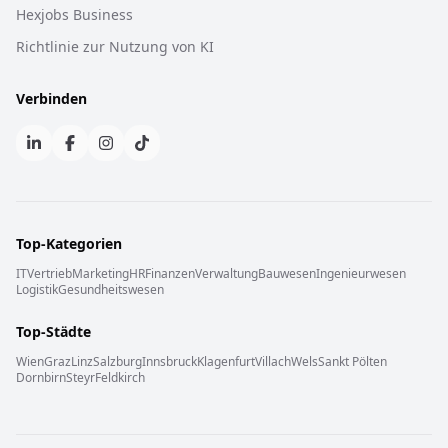
Hexjobs Business
Richtlinie zur Nutzung von KI
Verbinden
Top-Kategorien
IT
Vertrieb
Marketing
HR
Finanzen
Verwaltung
Bauwesen
Ingenieurwesen
Logistik
Gesundheitswesen
Top-Städte
Wien
Graz
Linz
Salzburg
Innsbruck
Klagenfurt
Villach
Wels
Sankt Pölten
Dornbirn
Steyr
Feldkirch