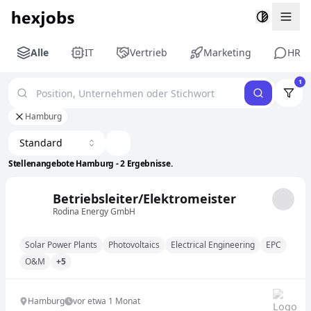
Togg
Alle
IT
Vertrieb
Marketing
HR
1
Hamburg
Standard
Stellenangebote Hamburg - 2 Ergebnisse.
Betriebsleiter/Elektromeister
Rodina Energy GmbH
Solar Power Plants
Photovoltaics
Electrical Engineering
EPC
O&M
+5
Hamburg
vor etwa 1 Monat