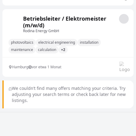
Betriebsleiter / Elektromeister
(m/w/d)
Rodina Energy GmbH
photovoltaics
electrical engineering
installation
maintenance
calculation
+2
Hamburg
vor etwa 1 Monat
We couldn’t find many offers matching your criteria. Try
adjusting your search terms or check back later for new
listings.
Stellenangebote in anderen Städten und Ländern durch