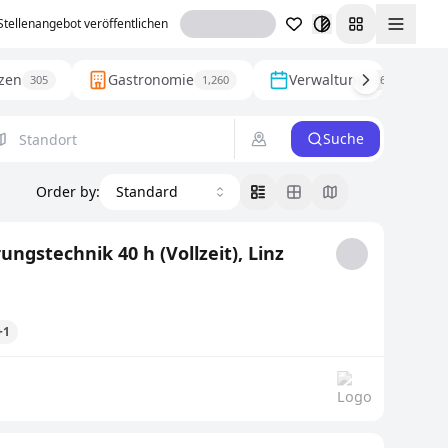
Stellenangebot veröffentlichen
Toggl
zen
Gastronomie
Verwaltung
305
1,260
269
Suche
Order by
:
Standard
ngstechnik 40 h (Vollzeit), Linz
+1