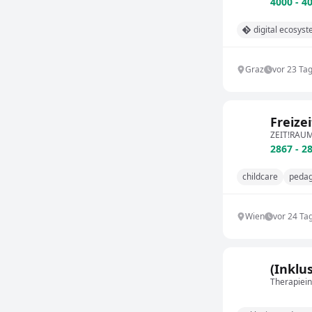
4000 - 4
digital ecosys
Graz
vor 23 Ta
Freize
ZEIT!RAUM-
2867 - 2
childcare
peda
Wien
vor 24 Ta
(Inklu
Therapiein