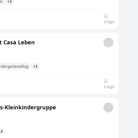
te
+2
t Casa Leben
ndergartenalltag
+2
ns-Kleinkindergruppe
+3