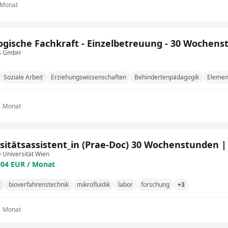
 Monat
gische Fachkraft - Einzelbetreuung - 30 Wochen
us GmbH
Soziale Arbeit
Erziehungswissenschaften
Behindertenpädagogik
Elemen
1 Monat
sitätsassistent_in (Prae-Doc) 30 Wochenstunden | 
 Universität Wien
904 EUR / Monat
k
bioverfahrenstechnik
mikrofluidik
labor
forschung
+3
1 Monat