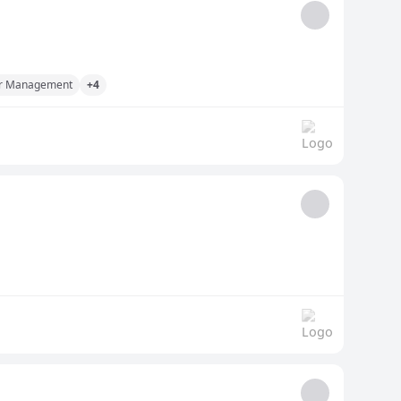
er Management
+4