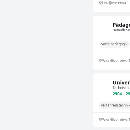
Linz
vor etwa 1
Pädago
Benedict
Sozialpädagogik
Wien
vor etwa 
Univer
Technische
2904 - 2
verfahrenstechni
Wien
vor etwa 