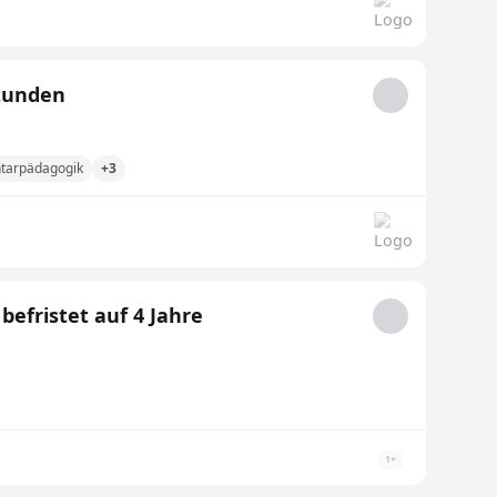
stunden
tarpädagogik
+3
befristet auf 4 Jahre
1
+