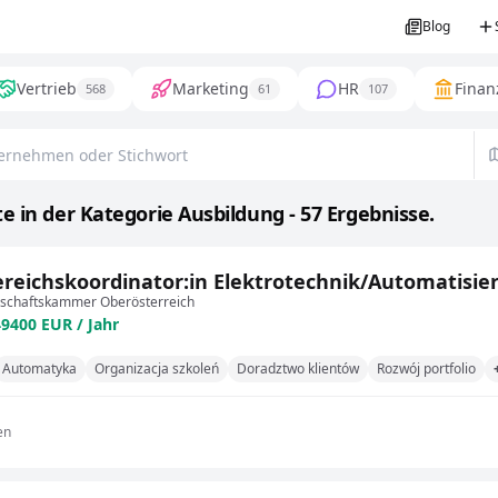
Blog
Vertrieb
Marketing
HR
Finan
568
61
107
e in der Kategorie Ausbildung - 57 Ergebnisse.
reichskoordinator:in Elektrotechnik/Automatisieru
tschaftskammer Oberösterreich
49400 EUR / Jahr
Automatyka
Organizacja szkoleń
Doradztwo klientów
Rozwój portfolio
en