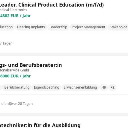
eader, Clinical Product Education (m/f/d)
ical Electronics
54882 EUR / Jahr
ducation
Hearing Implants
Leadership
Project Management
Stakehold
17 Tagen
gs- und Berufsberater:in
rsonalservice GmbH
56000 EUR / Jahr
Berufsberatung
Jugendcoaching
Erwachsenenbildung
HR
+2
hofen
vor 20 Tagen
otechniker:in für die Ausbildung