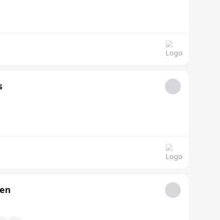
s
ten