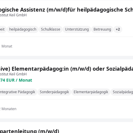
gische Assistenz (m/w/d)für heilpädagogische Sc
stitut Keil GmbH
eit
heilpädagogisch
Schulklasse
Unterstützung
Betreuung
+2
1 Monat
sive) Elementarpädagog:in (m/w/d) oder Sozialpäd
stitut Keil GmbH
074 EUR / Monat
Integrative Pädagogik
Sonderpädagogik
Elementarpädagogik
Sozialpädag
2 Monaten
gartenleitung (m/w/d)