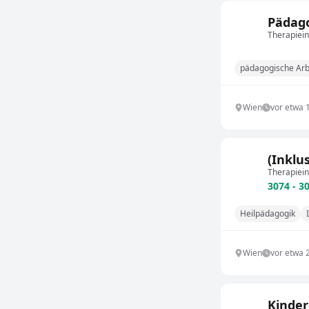
Pädago
Therapiein
pädagogische Arb
Wien
vor etwa 
(Inklu
Therapiein
3074 - 3
Heilpädagogik
Wien
vor etwa 
Kinder