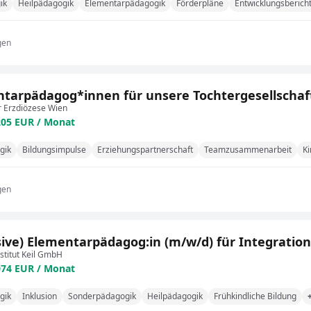
ik
Heilpädagogik
Elementarpädagogik
Förderpläne
Entwicklungsberich
gen
tarpädagog*innen für unsere Tochtergesellschaf
r Erzdiözese Wien
205 EUR / Monat
gik
Bildungsimpulse
Erziehungspartnerschaft
Teamzusammenarbeit
Ki
gen
sive) Elementarpädagog:in (m/w/d) für Integratio
stitut Keil GmbH
074 EUR / Monat
gik
Inklusion
Sonderpädagogik
Heilpädagogik
Frühkindliche Bildung