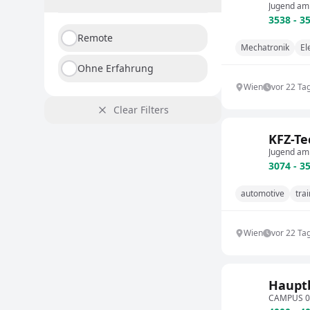
Jugend am
3538 - 3
Remote
Mechatronik
El
Ohne Erfahrung
Wien
vor 22 Ta
Clear Filters
KFZ-Te
Jugend am
3074 - 3
automotive
tra
Wien
vor 22 Ta
Hauptb
CAMPUS 02