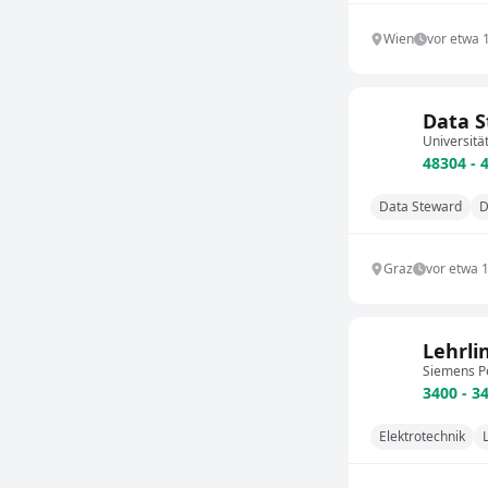
Wien
vor etwa 
Data S
Universitä
48304 - 
Data Steward
D
Graz
vor etwa 
Lehrli
Siemens P
3400 - 3
Elektrotechnik