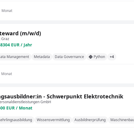
1 Monat
teward (m/w/d)
t Graz
48304 EUR / Jahr
ata Management
Metadata
Data Governance
Python
+4
1 Monat
ngsausbildner:in - Schwerpunkt Elektrotechnik
ersonaldienstleistungen GmbH
400 EUR / Monat
Lehrlingsausbildung
Wissensvermittlung
Ausbildnerprüfung
Maschinenba