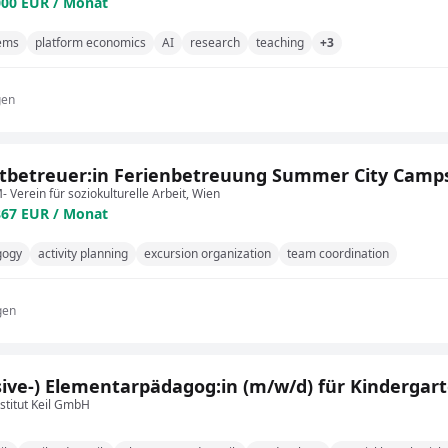
000 EUR / Monat
tems
platform economics
AI
research
teaching
+3
gen
itbetreuer:in Ferienbetreuung Summer City Camp
 Verein für soziokulturelle Arbeit, Wien
867 EUR / Monat
gogy
activity planning
excursion organization
team coordination
gen
sive-) Elementarpädagog:in (m/w/d) für Kindergar
stitut Keil GmbH