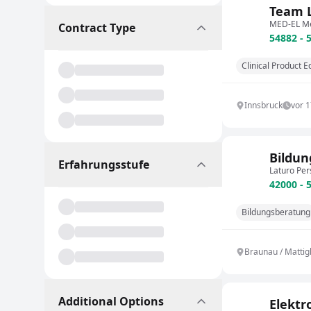
Team L
MED-EL Med
Contract Type
54882 - 
Clinical Product E
Innsbruck
vor 
Bildun
Erfahrungsstufe
Laturo Pe
42000 - 
Bildungsberatung
Braunau / Mattig
Additional Options
Elektr