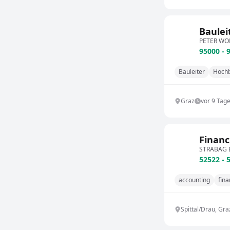
Baulei
PETER WOL
95000 - 
Bauleiter
Hoch
Graz
vor 9 Tag
Financ
STRABAG 
52522 - 
accounting
fina
Spittal/Drau, Gra