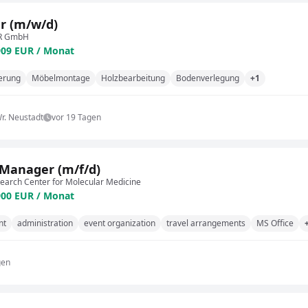
er (m/w/d)
R GmbH
909 EUR / Monat
erung
Möbelmontage
Holzbearbeitung
Bodenverlegung
+1
Wr. Neustadt
vor 19 Tagen
 Manager (m/f/d)
arch Center for Molecular Medicine
900 EUR / Monat
nt
administration
event organization
travel arrangements
MS Office
gen