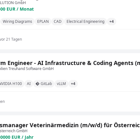
OLUTION GmbH
500 EUR / Monat
Wiring Diagrams
EPLAN
CAD
Electrical Engineering
+4
vor 21 Tagen
rm Engineer - AI Infrastructure & Coding Agents (m
ilien Treuhand Software GmbH
NVIDIA H100
AI
GitLab
vLLM
+4
gen
smanager Veterinärmedizin (m/w/d) für Österreic
sterreich GmbH
80000 EUR / Jahr