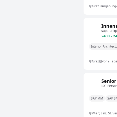
Graz Umgebung-
Innena
superuniq
2400 - 2
Interior Architect
Graz
vor 9 Tag
Senior
ISG Pers
SAP MM
SAP S
Wien; Linz; St. Ve