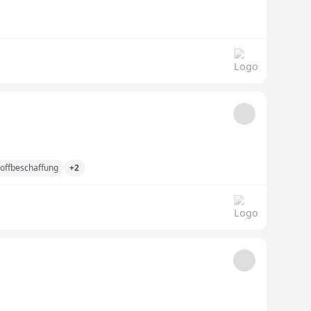
offbeschaffung
+2