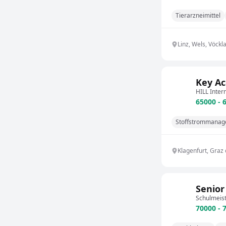
Tierarzneimittel
Linz, Wels, Vöckl
Key Ac
HILL Inter
65000 - 
Stoffstrommana
Klagenfurt, Graz
Senior
Schulmeis
70000 - 