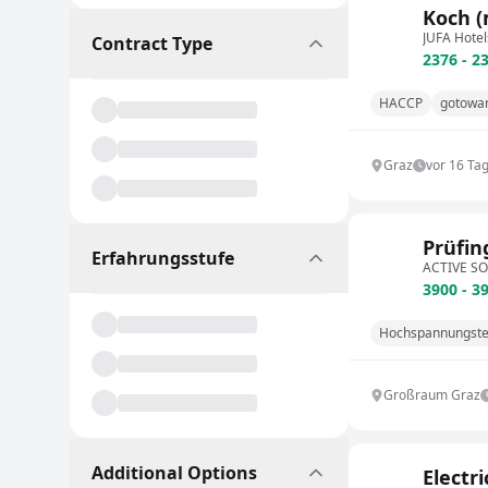
Koch (
JUFA Hote
Contract Type
2376 - 2
HACCP
gotowa
Graz
vor 16 Ta
Prüfin
Erfahrungsstufe
ACTIVE S
3900 - 3
Hochspannungste
Großraum Graz
Additional Options
Electr