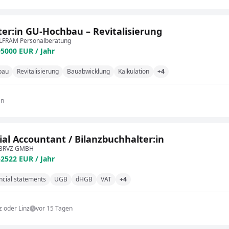
ter:in GU-Hochbau – Revitalisierung
FRAM Personalberatung
95000 EUR / Jahr
bau
Revitalisierung
Bauabwicklung
Kalkulation
+4
en
ial Accountant / Bilanzbuchhalter:in
BRVZ GMBH
52522 EUR / Jahr
ncial statements
UGB
dHGB
VAT
+4
z oder Linz
vor 15 Tagen