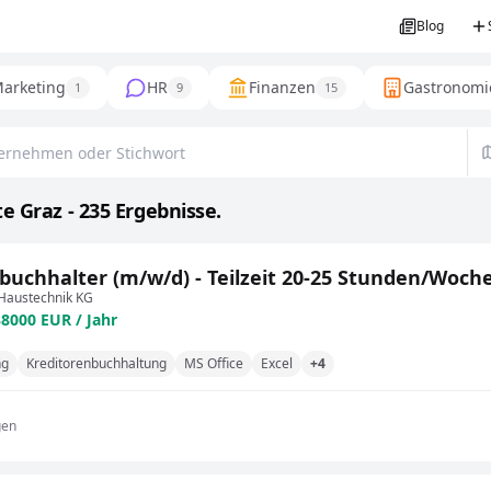
Blog
arketing
HR
Finanzen
Gastronomi
1
9
15
e Graz - 235 Ergebnisse.
buchhalter (m/w/d) - Teilzeit 20-25 Stunden/Woche
austechnik KG
38000 EUR / Jahr
ng
Kreditorenbuchhaltung
MS Office
Excel
+4
gen