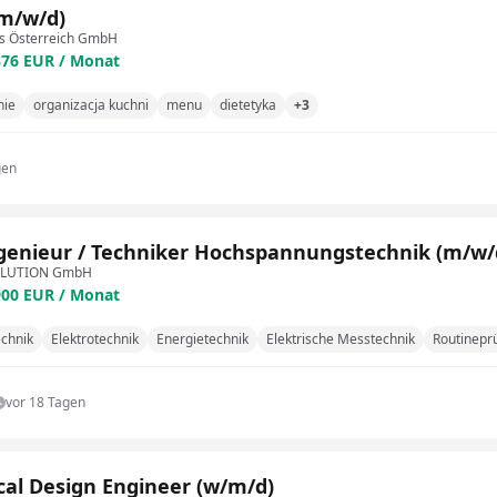
m/w/d)
ls Österreich GmbH
376 EUR / Monat
nie
organizacja kuchni
menu
dietetyka
+3
gen
genieur / Techniker Hochspannungstechnik (m/w/
OLUTION GmbH
900 EUR / Monat
chnik
Elektrotechnik
Energietechnik
Elektrische Messtechnik
Routinepr
vor 18 Tagen
ical Design Engineer (w/m/d)