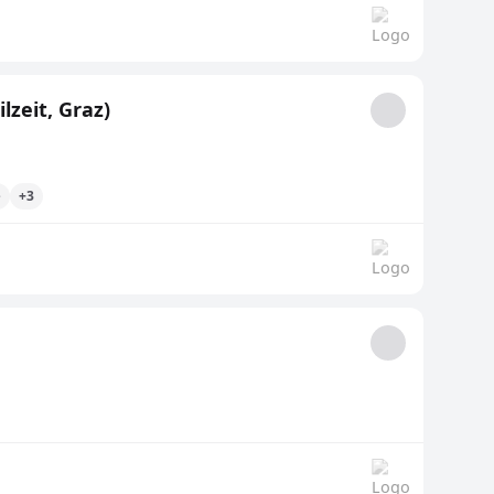
lzeit, Graz)
e
+3