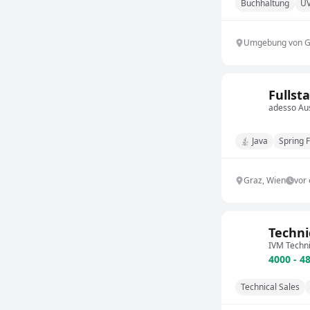
Buchhaltung
U
Umgebung von G
Fullst
adesso Au
Java
Spring 
Graz, Wien
vor
Techni
IVM Techni
4000 - 4
Technical Sales