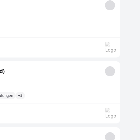
d)
üfungen
+5