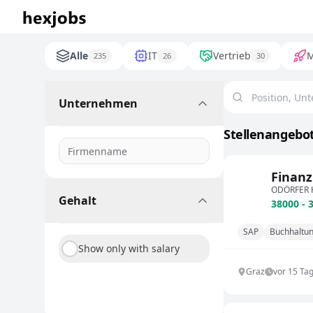
Alle
IT
Vertrieb
M
235
26
30
Unternehmen
Stellenangebot
Finanz
ODÖRFER H
Gehalt
38000 - 
SAP
Buchhaltu
Show only with salary
Graz
vor 15 Ta