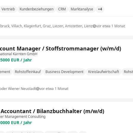
Vertrieb
Kundenbeziehungen
CRM
Marktanalyse
+4
abruck, Villach, Klagenfurt, Graz, Liezen, Amstetten, Lienz
vor etwa 1 Monat
count Manager / Stoffstrommanager (w/m/d)
national Kärnten GmbH
65000 EUR / Jahr
gement
Rohstoffeinkauf
Business Development
Kreislaufwirtschaft
Rohst
 oder Wiener Neustadt
vor etwa 1 Monat
 Accountant / Bilanzbuchhalter (m/w/d)
ter Management Consulting
70000 EUR / Jahr