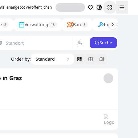
Stellenangebot veröffentlichen
Toggl
e
Verwaltung
Bau
Ingenieurwesen
8
18
3
Suche
Order by
:
Standard
 in Graz