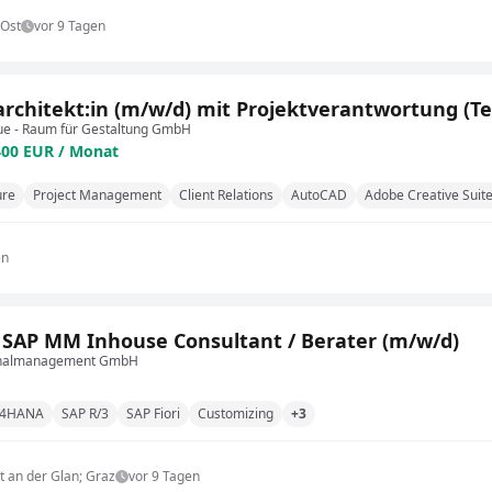
Ost
vor 9 Tagen
rchitekt:in (m/w/d) mit Projektverantwortung (Tei
ue - Raum für Gestaltung GmbH
400 EUR / Monat
ure
Project Management
Client Relations
AutoCAD
Adobe Creative Suit
en
 SAP MM Inhouse Consultant / Berater (m/w/d)
onalmanagement GmbH
/4HANA
SAP R/3
SAP Fiori
Customizing
+3
it an der Glan; Graz
vor 9 Tagen