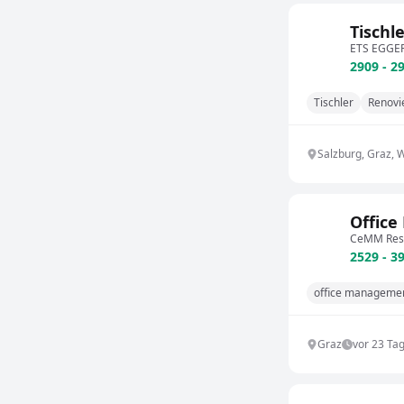
Tischl
ETS EGGE
2909 - 2
Tischler
Renovi
Salzburg, Graz, 
Office
CeMM Rese
2529 - 3
office manageme
Graz
vor 23 Ta