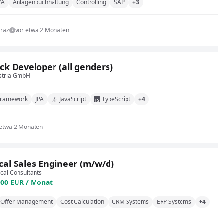
VA
Anlagenbuchhaltung
Controlling
SAP
+3
raz
vor etwa 2 Monaten
ack Developer (all genders)
stria GmbH
Framework
JPA
JavaScript
TypeScript
+4
 etwa 2 Monaten
cal Sales Engineer (m/w/d)
cal Consultants
800 EUR / Monat
Offer Management
Cost Calculation
CRM Systems
ERP Systems
+4