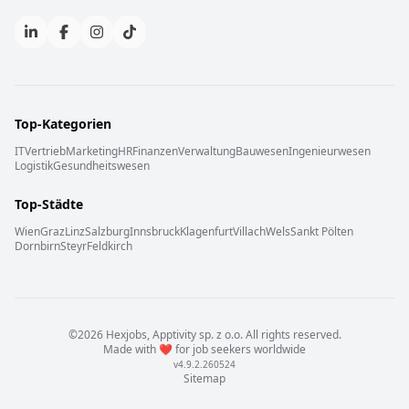
Top-Kategorien
IT
Vertrieb
Marketing
HR
Finanzen
Verwaltung
Bauwesen
Ingenieurwesen
Logistik
Gesundheitswesen
Top-Städte
Wien
Graz
Linz
Salzburg
Innsbruck
Klagenfurt
Villach
Wels
Sankt Pölten
Dornbirn
Steyr
Feldkirch
©
2026
Hexjobs,
Apptivity sp. z o.o.
All rights reserved
.
Made with
❤️
for job seekers worldwide
v
4.9.2.260524
Sitemap