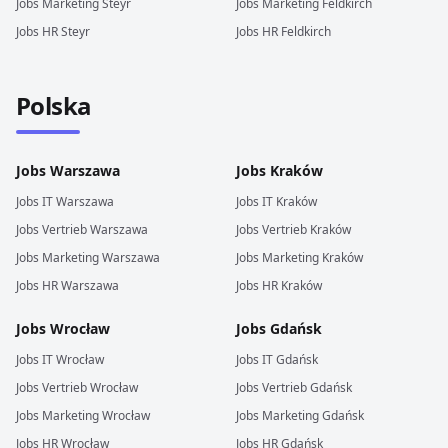
Jobs
Marketing
Steyr
Jobs
Marketing
Feldkirch
Jobs
HR
Steyr
Jobs
HR
Feldkirch
Polska
Jobs
Warszawa
Jobs
Kraków
Jobs
IT
Warszawa
Jobs
IT
Kraków
Jobs
Vertrieb
Warszawa
Jobs
Vertrieb
Kraków
Jobs
Marketing
Warszawa
Jobs
Marketing
Kraków
Jobs
HR
Warszawa
Jobs
HR
Kraków
Jobs
Wrocław
Jobs
Gdańsk
Jobs
IT
Wrocław
Jobs
IT
Gdańsk
Jobs
Vertrieb
Wrocław
Jobs
Vertrieb
Gdańsk
Jobs
Marketing
Wrocław
Jobs
Marketing
Gdańsk
Jobs
HR
Wrocław
Jobs
HR
Gdańsk