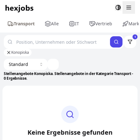
Togg
Transport
Alle
IT
Vertrieb
Mark
1
Konopiska
Standard
Stellenangebote Konopiska. Stellenangebote in der Kategorie Transport -
0 Ergebnisse.
Keine Ergebnisse gefunden